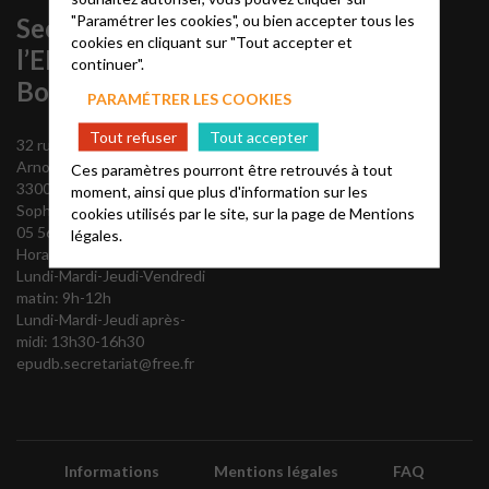
"Paramétrer les cookies", ou bien accepter tous les
Secrétariat de
cookies en cliquant sur "Tout accepter et
l’EPU de
continuer".
Bordeaux
PARAMÉTRER LES COOKIES
Tout refuser
Tout accepter
32 rue du Commandant
Arnould
Ces paramètres pourront être retrouvés à tout
33000 Bordeaux
moment, ainsi que plus d'information sur les
Sophie-Christine Audibert
cookies utilisés par le site, sur la page de
Mentions
05 56 52 60 47
légales.
Horaires d’ouverture:
Lundi-Mardi-Jeudi-Vendredi
matin: 9h-12h
Lundi-Mardi-Jeudi après-
midi: 13h30-16h30
epudb.secretariat@free.fr
Informations
Mentions légales
FAQ