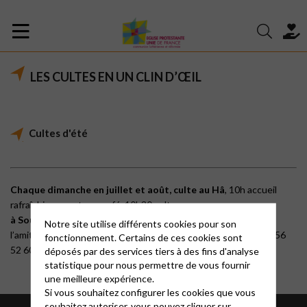
LES CULTES EN UN CLIN D’ŒIL
Cultes d'été
Chaque dimanche en juillet et août, culte
au Hâ
, 10h accueil
rafraîchissements ou café, 10h30 culte.
à Soulac-sur-Mer
, 10h30 accueil,
11h culte
suivi d’un pot de
Notre site utilise différents cookies pour son
l’amitié. Pour un co voiturage adressez-vous au secrétariat 05 56
fonctionnement. Certains de ces cookies sont
52 60 47
déposés par des services tiers à des fins d'analyse
statistique pour nous permettre de vous fournir
une meilleure expérience.
Si vous souhaitez configurer les cookies que vous
souhaitez autoriser, vous pouvez cliquer sur