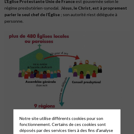
L
’Église Protestante Unie de France
est gouvernée selon le
régime presbytérien-synodal.
Jésus, le Christ, est à proprement
parler le seul chef de l’Église
; son autorité n’est déléguée à
personne.
Notre site utilise différents cookies pour son
fonctionnement. Certains de ces cookies sont
déposés par des services tiers à des fins d'analyse