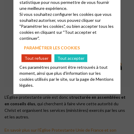
statistique pour nous permettre de vous fournir
une meilleure expérience.
Si vous souhaitez configurer les cookies que vous
souhaitez autoriser, vous pouvez cliquer sur
"Paramétrer les cookies", ou bien accepter tous les
cookies en cliquant sur "Tout accepter et
continuer".
PARAMÉTRER LES COOKIES
Tout refuser
Tout accepter
Ces paramètres pourront être retrouvés à tout
moment, ainsi que plus d'information sur les
cookies utilisés par le site, sur la page de
Mentions
légales.
L’Église protestante unie est donc
structurée en assemblées et
en conseils élus
, qui cherchent à faire vivre cette autorité du
Christ et organisent les services (ministères) exercés par les uns
et les autres.
En savoir plus sur l’Église Protestante Unie de France et son