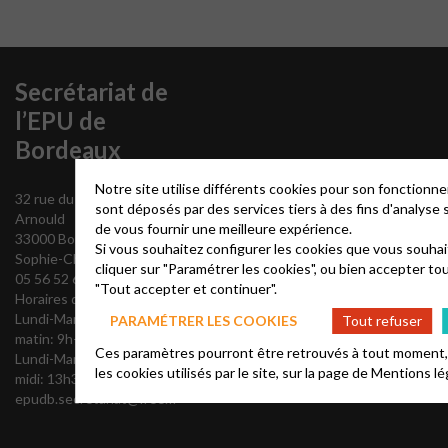
Secrétariat de
l’EPU de
Bordeaux
Notre site utilise différents cookies pour son fonctionn
32 rue du Commandant
sont déposés par des services tiers à des fins d'analyse
Arnould
de vous fournir une meilleure expérience.
33000 Bordeaux
Si vous souhaitez configurer les cookies que vous souhai
Sophie-Christine Audibert
cliquer sur "Paramétrer les cookies", ou bien accepter tou
05 56 52 60 47
"Tout accepter et continuer".
Horaires d’ouverture:
Lundi-Mardi-Jeudi-Vendredi
PARAMÉTRER LES COOKIES
Tout refuser
matin: 9h-12h
Ces paramètres pourront être retrouvés à tout moment, a
Lundi-Mardi-Jeudi après-
les cookies utilisés par le site, sur la page de
Mentions lé
midi: 13h30-16h30
epudb.secretariat@free.fr